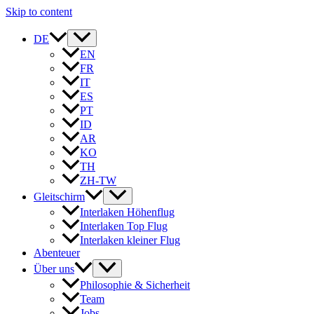
Skip to content
DE
EN
FR
IT
ES
PT
ID
AR
KO
TH
ZH-TW
Gleitschirm
Interlaken Höhenflug
Interlaken Top Flug
Interlaken kleiner Flug
Abenteuer
Über uns
Philosophie & Sicherheit
Team
Jobs