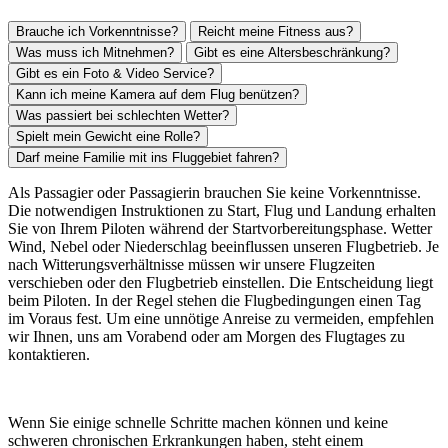
Brauche ich Vorkenntnisse?
Reicht meine Fitness aus?
Was muss ich Mitnehmen?
Gibt es eine Altersbeschränkung?
Gibt es ein Foto & Video Service?
Kann ich meine Kamera auf dem Flug benützen?
Was passiert bei schlechten Wetter?
Spielt mein Gewicht eine Rolle?
Darf meine Familie mit ins Fluggebiet fahren?
Als Passagier oder Passagierin brauchen Sie keine Vorkenntnisse.
Die notwendigen Instruktionen zu Start, Flug und Landung erhalten
Sie von Ihrem Piloten während der Startvorbereitungsphase. Wetter
Wind, Nebel oder Niederschlag beeinflussen unseren Flugbetrieb. Je
nach Witterungsverhältnisse müssen wir unsere Flugzeiten
verschieben oder den Flugbetrieb einstellen. Die Entscheidung liegt
beim Piloten. In der Regel stehen die Flugbedingungen einen Tag
im Voraus fest. Um eine unnötige Anreise zu vermeiden, empfehlen
wir Ihnen, uns am Vorabend oder am Morgen des Flugtages zu
kontaktieren.
Wenn Sie einige schnelle Schritte machen können und keine
schweren chronischen Erkrankungen haben, steht einem