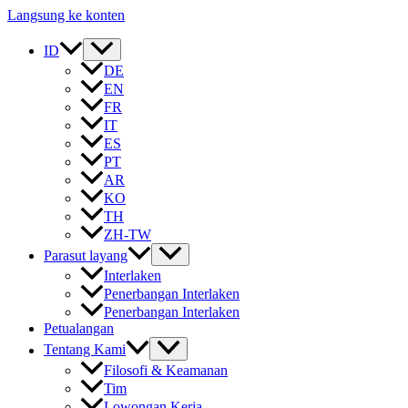
Langsung ke konten
ID
DE
EN
FR
IT
ES
PT
AR
KO
TH
ZH-TW
Parasut layang
Interlaken
Penerbangan Interlaken
Penerbangan Interlaken
Petualangan
Tentang Kami
Filosofi & Keamanan
Tim
Lowongan Kerja