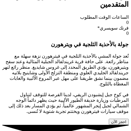
المتقدمين
الساعات الوقت المطلوب
0
فرنك سويسري*
0
جولة بالأحذية الثلجية في ويترهورن
تُعد جولة المشي بالأحذية الثلجية في فيترهورن نزهة سهلة مع
مناظر رائعة. على حافة قرية غريندلفالد الجبلية المثالية وعند سفح
ويتيرهورن، يؤدي الطريق المحدد إلى غروس شايديغ. منظر رائع لنهر
جريندلفالد الجليدي العلوي ومنطقة التزلج الأولى وشاينيج بلاتيه
مضمون بينما نشق طريقنا على مهل عبر المروج الألبية والغابات
المغطاة بالثلوج.
في كوخ جبل إيشبودن الريفي، لدينا الفرصة للتوقف لتناول
المرطبات وزيارة حديقة الطيور الألبية حيث يظهر دائماً الوجه
الشمالي لجبل إيجر المشهور عالمياً. ثم يؤدي المسار بعد ذلك إلى
موقف سيارات فيترهورن ويختتم تجربة شتوية لا تُنسى.
احجز الآن