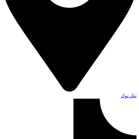
تيك توك