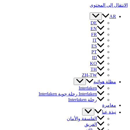
الانتقال إلى المحتوى
AR
DE
EN
FR
IT
ES
PT
ID
KO
TH
ZH-TW
مظلة هوائية
Interlaken
Interlaken رحلة جوية Interlaken
رحلة Interlaken
مغامرة
نبذة عنا
الفلسفة والأمان
الفريق