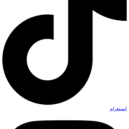
إنستغرام