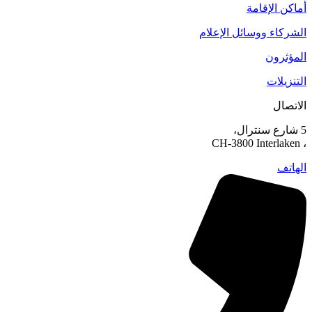
أماكن الإقامة
الشركاء ووسائل الإعلام
المؤثرون
التنزيلات
الاتصال
5 شارع سنترال،
، CH-3800 Interlaken
الهاتف