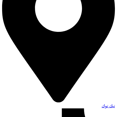
تيك توك