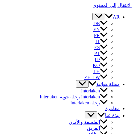
الانتقال إلى المحتوى
AR
DE
EN
FR
IT
ES
PT
ID
KO
TH
ZH-TW
مظلة هوائية
Interlaken
Interlaken رحلة جوية Interlaken
رحلة Interlaken
مغامرة
نبذة عنا
الفلسفة والأمان
الفريق