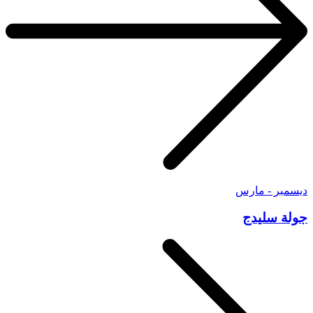
ديسمبر - مارس
جولة سليدج