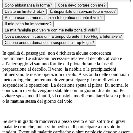
Sono abbastanza in forma?
Cosa devo portare con me?
Esiste un limite di età?
È disponibile un servizio foto e video?
Posso usare la mia macchina fotografica durante il volo?
Il mio peso ha importanza?
La mia famiglia può venire con me nella zona di volo?
Cosa succede in caso di maltempo durante il Top Flug a Interlaken?
Ci sono ancora domande in sospeso sul Top Flight?
In qualità di passeggeri, non è richiesta alcuna conoscenza
preliminare. Le istruzioni necessarie relative al decollo, al volo e
all’atterraggio vi saranno fornite dal pilota durante la fase di
preparazione al decollo. Il vento, la nebbia o le precipitazioni
influenzano le nostre operazioni di volo. A seconda delle condizioni
meteorologiche, potremmo dover posticipare gli orari di volo o
sospendere le operazioni. La decisione spetta al pilota. Di norma, le
condizioni di volo vengono stabilite con un giorno di anticipo. Per
evitare spostamenti inutili, vi consigliamo di contattarci la sera prima
o la mattina stessa del giorno del volo.
Se siete in grado di muovervi a passo svelto e non soffrite di gravi
malattie croniche, nulla vi impedisce di partecipare a un volo in
tandem. Eventuali malattie cardiache o altre patologie devono essere