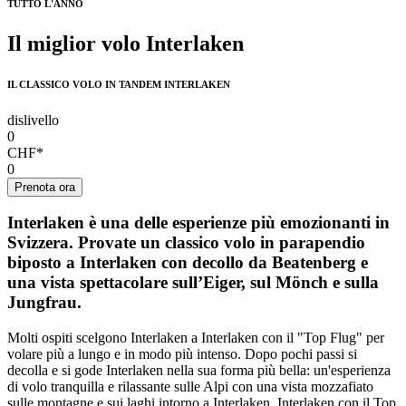
TUTTO L'ANNO
Il miglior volo Interlaken
IL CLASSICO VOLO IN TANDEM INTERLAKEN
dislivello
0
CHF*
0
Prenota ora
Interlaken è una delle esperienze più emozionanti in
Svizzera. Provate un classico volo in parapendio
biposto a Interlaken con decollo da Beatenberg e
una vista spettacolare sull’Eiger, sul Mönch e sulla
Jungfrau.
Molti ospiti scelgono Interlaken a Interlaken con il "Top Flug" per
volare più a lungo e in modo più intenso. Dopo pochi passi si
decolla e si gode
Interlaken
nella sua forma più bella: un'esperienza
di volo tranquilla e rilassante sulle Alpi con una vista mozzafiato
sulle montagne e sui laghi intorno a Interlaken.
Interlaken con il Top