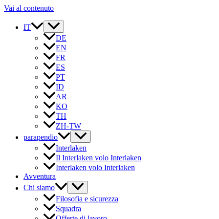
Vai al contenuto
IT
DE
EN
FR
ES
PT
ID
AR
KO
TH
ZH-TW
parapendio
Interlaken
Il Interlaken volo Interlaken
Interlaken volo Interlaken
Avventura
Chi siamo
Filosofia e sicurezza
Squadra
Offerte di lavoro