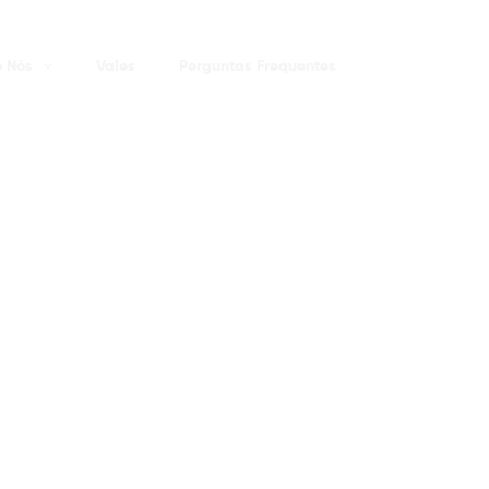
e Nós
Vales
Perguntas Frequentes