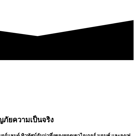
จญภัยความเป็นจริง
บอร์แลนด์ ทิวทัศน์อันน่าทึ่งของยอดเขาไอเกอร์ มอนช์ และจุงเฟ