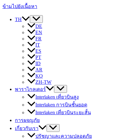
ข้ามไปยังเนื้อหา
TH
DE
EN
FR
IT
ES
PT
ID
AR
KO
ZH-TW
พาราไกลเดอร์
Interlaken เที่ยวบินสูง
Interlaken การบินชั้นยอด
Interlaken เที่ยวบินระยะสั้น
การผจญภัย
เกี่ยวกับเรา
ปรัชญาและความปลอดภัย