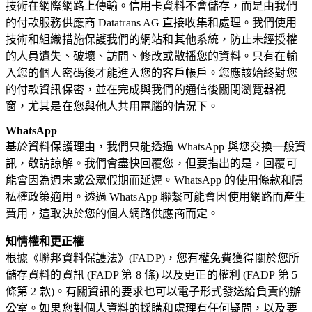
技術在網際網路上傳輸。信用卡資料不會儲存，而是由我們
的付款服務供應商 Datatrans AG 直接收集和處理。我們使用
技術和組織措施保護我們的網站和其他系統，防止未經授權
的人員遺失、破壞、訪問、修改或散播您的資料。只有在輸
入您的個人密碼後才能進入您的客戶帳戶。您應該始終對您
的付款資訊保密，並在完成與我們的通信後關閉瀏覽器視
窗，尤其是在您與他人共用電腦的情況下。
WhatsApp
基於資料保護理由，我們只能透過 WhatsApp 與您交換一般資
訊，敬請諒解。我們會盡快回覆您，但要指出的是，回覆可
能會因為週末或公眾假期而延遲。WhatsApp 的使用條款和隱
私權政策適用。透過 WhatsApp 聯繫可能會因使用網路而產生
費用，這取決於您的個人網路供應商而定。
知情權和更正權
根據《聯邦資料保護法》(FADP)，您有權免費獲得關於您所
儲存資料的資訊 (FADP 第 8 條) 以及更正的權利 (FADP 第 5
條第 2 款)。有關資訊的要求也可以電子形式發送給負責的辦
公室。如果您對個人資料的採購和處理有任何疑問，以及要