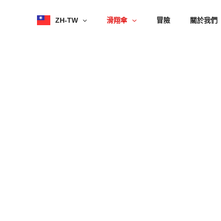
跳
至
ZH-TW
滑翔傘
冒險
關於我們
內
容
Interlaken 航班
您在阿爾卑斯山的精簡滑翔傘之旅——寧靜、放鬆
0
海拔高度